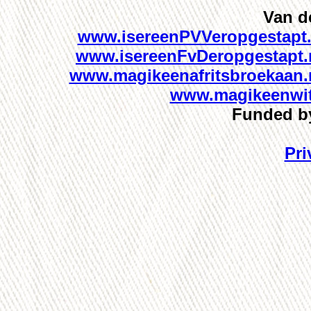
Van d
www.isereenPVVeropgestapt.
www.isereenFvDeropgestapt.
www.magikeenafritsbroekaan.
www.magikeenwitt
Funded by
Pri